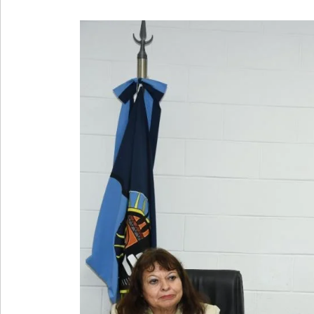
»
Provincia
»
Salud
»
Cultura
»
Educación
»
Gestión
»
Sociedad