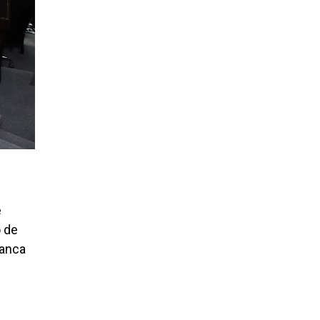
e
o de
anca