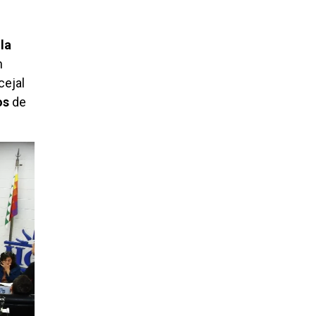
la
n
cejal
os
de