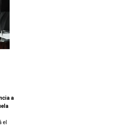
ncia a
ela
 el