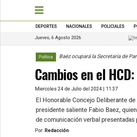
DEPORTES
NACIONALES
POLICIALES
P
Jueves, 6 Agosto 2026
»
PORTADA
Baéz ocupará la Secretaría de Pa
Política
»
Cambios en el HCD: 
Deportes
»
Nacionales
Miercoles 24 de Julio del 2024 | 11:37
»
El Honorable Concejo Deliberante de 
Policiales
presidente saliente Fabio Baez, quien
»
de comunicación verbal presentadas p
Política
Por:
Redacción