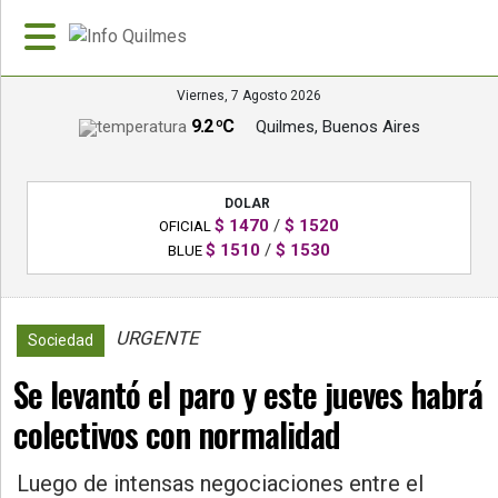
Viernes, 7 Agosto 2026
9.2 ºC
Quilmes, Buenos Aires
»
PORTADA
DOLAR
»
$ 1470
/
$ 1520
OFICIAL
Deportes
$ 1510
/
$ 1530
BLUE
»
Nacionales
URGENTE
3657
Sociedad
»
Se levantó el paro y este jueves habrá
Policiales
colectivos con normalidad
»
Política
Luego de intensas negociaciones entre el