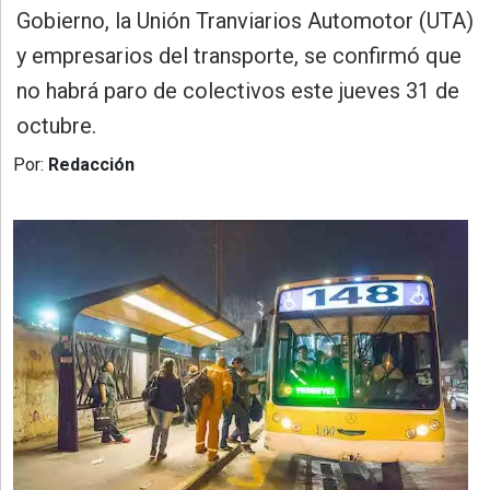
»
Gobierno, la Unión Tranviarios Automotor (UTA)
Provincia
y empresarios del transporte, se confirmó que
»
no habrá paro de colectivos este jueves 31 de
Salud
octubre.
»
Por:
Redacción
Cultura
»
Educación
»
Gestión
»
Sociedad