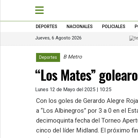
DEPORTES
NACIONALES
POLICIALES
P
Jueves, 6 Agosto 2026
»
PORTADA
B Metro
915
Deportes
»
“Los Mates” golearo
Deportes
»
Nacionales
Lunes 12 de Mayo del 2025 | 10:25
»
Con los goles de Gerardo Alegre Roja
Policiales
a “Los Albinegros” por 3 a 0 en el Est
»
decimoquinta fecha del Torneo Apertur
Política
cinco del líder Midland. El próximo fi