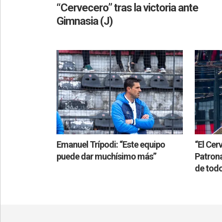
“Cervecero” tras la victoria ante
Gimnasia (J)
Emanuel Trípodi: “Este equipo
“El Cer
puede dar muchísimo más”
Patrona
de tod