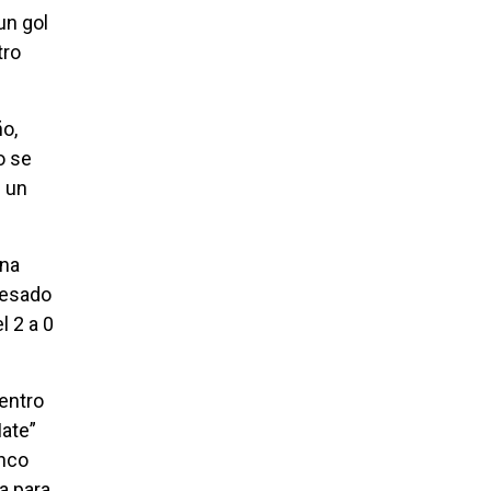
un gol
tro
o,
o se
n un
una
resado
l 2 a 0
centro
Mate”
inco
ia para