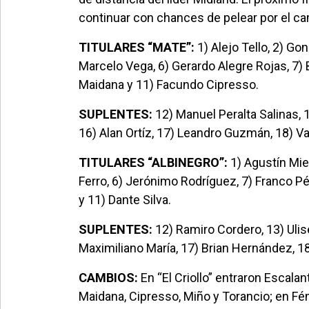
continuar con chances de pelear por el ca
TITULARES “MATE”:
1) Alejo Tello, 2) G
Marcelo Vega, 6) Gerardo Alegre Rojas, 7) B
Maidana y 11) Facundo Cipresso.
SUPLENTES:
12) Manuel Peralta Salinas, 
16) Alan Ortíz, 17) Leandro Guzmán, 18) V
TITULARES “ALBINEGRO”:
1) Agustín Mier
Ferro, 6) Jerónimo Rodríguez, 7) Franco Pé
y 11) Dante Silva.
SUPLENTES:
12) Ramiro Cordero, 13) Ulise
Maximiliano María, 17) Brian Hernández, 18
CAMBIOS:
En “El Criollo” entraron Escala
Maidana, Cipresso, Miño y Torancio; en Féni