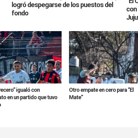
“El
logró despegarse de los puestos del
con 
fondo
Juju
vecero” igualó con
Otro empate en cero para “El
to en un partido que tuvo
Mate”
o