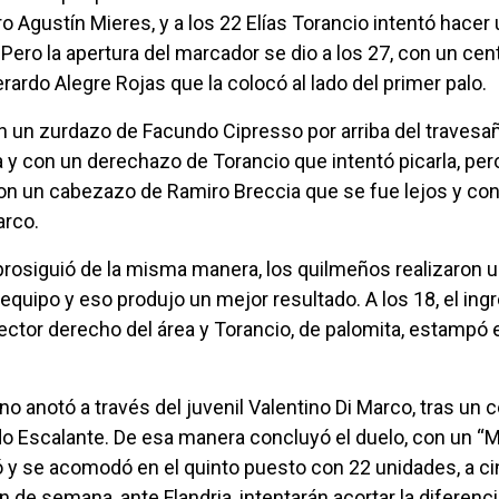
Agustín Mieres, y a los 22 Elías Torancio intentó hacer 
 Pero la apertura del marcador se dio a los 27, con un cen
ardo Alegre Rojas que la colocó al lado del primer palo.
 un zurdazo de Facundo Cipresso por arriba del travesañ
y con un derechazo de Torancio que intentó picarla, per
 con un cabezazo de Ramiro Breccia que se fue lejos y co
arco.
 prosiguió de la misma manera, los quilmeños realizaron 
equipo y eso produjo un mejor resultado. A los 18, el ing
ctor derecho del área y Torancio, de palomita, estampó e
o anotó a través del juvenil Valentino Di Marco, tras un 
do Escalante. De esa manera concluyó el duelo, con un “
ió y se acomodó en el quinto puesto con 22 unidades, a c
in de semana, ante Flandria, intentarán acortar la diferenc