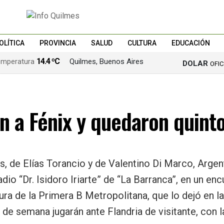
OLÍTICA
PROVINCIA
SALUD
CULTURA
EDUCACIÓN
14.4 ºC
Quilmes, Buenos Aires
DOLAR
OFI
n a Fénix y quedaron quint
s, de Elías Torancio y de Valentino Di Marco, Arge
adio “Dr. Isidoro Iriarte” de “La Barranca”, en un en
a de la Primera B Metropolitana, que lo dejó en la
n de semana jugarán ante Flandria de visitante, con 