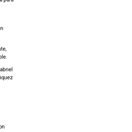
an
te,
le.
abriel
riquez
ron