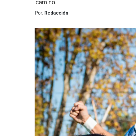
»
camino.
Provincia
Por:
Redacción
»
Salud
»
Cultura
»
Educación
»
Gestión
»
Sociedad