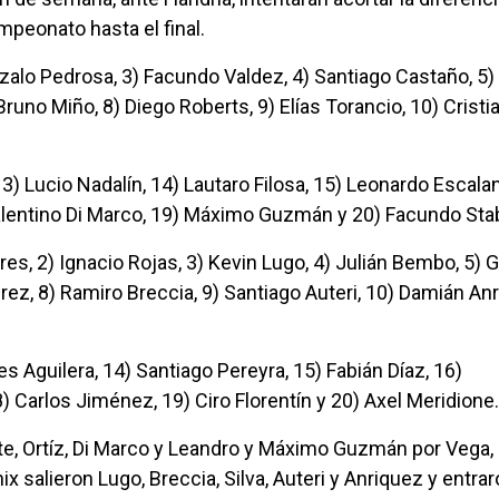
mpeonato hasta el final.
onzalo Pedrosa, 3) Facundo Valdez, 4) Santiago Castaño, 5)
runo Miño, 8) Diego Roberts, 9) Elías Torancio, 10) Cristi
13) Lucio Nadalín, 14) Lautaro Filosa, 15) Leonardo Escalan
alentino Di Marco, 19) Máximo Guzmán y 20) Facundo Stab
es, 2) Ignacio Rojas, 3) Kevin Lugo, 4) Julián Bembo, 5) G
rez, 8) Ramiro Breccia, 9) Santiago Auteri, 10) Damián An
s Aguilera, 14) Santiago Pereyra, 15) Fabián Díaz, 16)
) Carlos Jiménez, 19) Ciro Florentín y 20) Axel Meridione.
nte, Ortíz, Di Marco y Leandro y Máximo Guzmán por Vega,
x salieron Lugo, Breccia, Silva, Auteri y Anriquez y entra