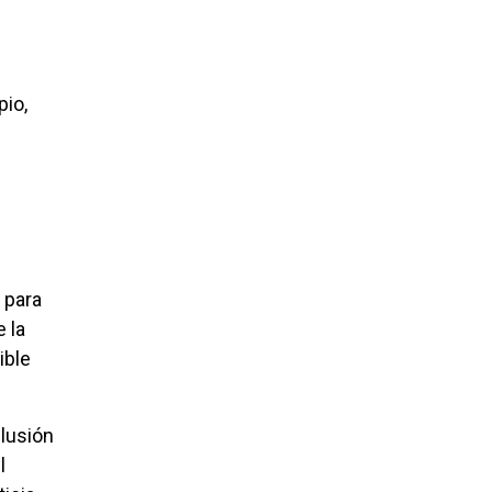
pio,
 para
 la
ible
clusión
l