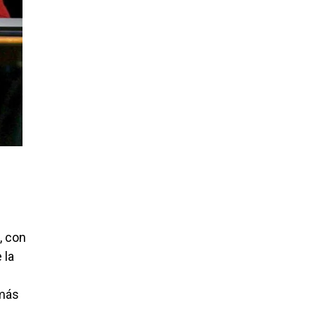
, con
 la
emás