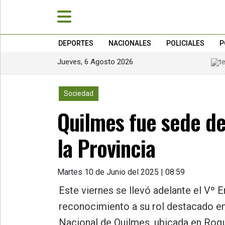
DEPORTES
NACIONALES
POLICIALES
P
Jueves, 6 Agosto 2026
»
PORTADA
752
Sociedad
»
Quilmes fue sede d
Deportes
»
la Provincia
Nacionales
»
Martes 10 de Junio del 2025 | 08:59
Policiales
Este viernes se llevó adelante el Vº
»
reconocimiento a su rol destacado en e
Política
Nacional de Quilmes, ubicada en Roqu