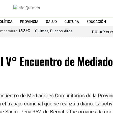
OLÍTICA
PROVINCIA
SALUD
CULTURA
EDUCACIÓN
13.3 ºC
Quilmes, Buenos Aires
DOLAR
OFI
el V° Encuentro de Mediado
 Encuentro de Mediadores Comunitarios de la Provin
l trabajo comunal que se realiza a diario. La activ
e Sáenz Peña 352, de Bernal, y fue organizada por 