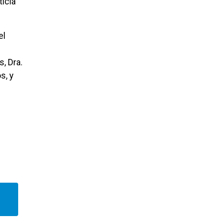
ticia
el
, Dra.
s, y