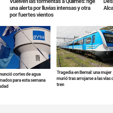
Vuelven las tormentas a Quilmes: rige
Desi
una alerta por lluvias intensas y otra
Alca
por fuertes vientos
Tragedia en Bernal: una mujer
nunció cortes de agua
murió tras arrojarse a las vías 
mados para esta semana
tren
iudad