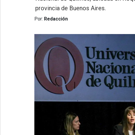
»
provincia de Buenos Aires.
Provincia
Por:
Redacción
»
Salud
»
Cultura
»
Educación
»
Gestión
»
Sociedad