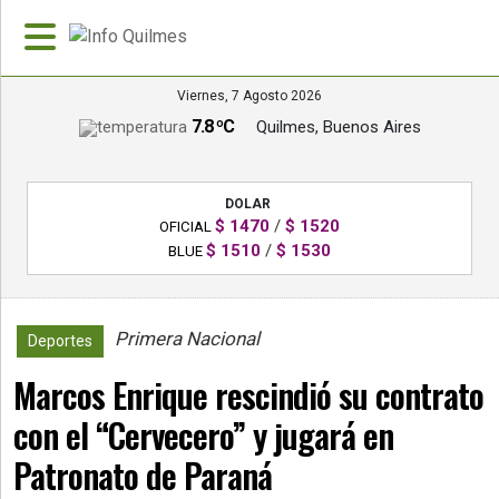
Viernes, 7 Agosto 2026
7.8 ºC
Quilmes, Buenos Aires
»
PORTADA
DOLAR
»
$ 1470
/
$ 1520
OFICIAL
Deportes
$ 1510
/
$ 1530
BLUE
»
Nacionales
Primera Nacional
908
Deportes
»
Marcos Enrique rescindió su contrato
Policiales
con el “Cervecero” y jugará en
»
Política
Patronato de Paraná