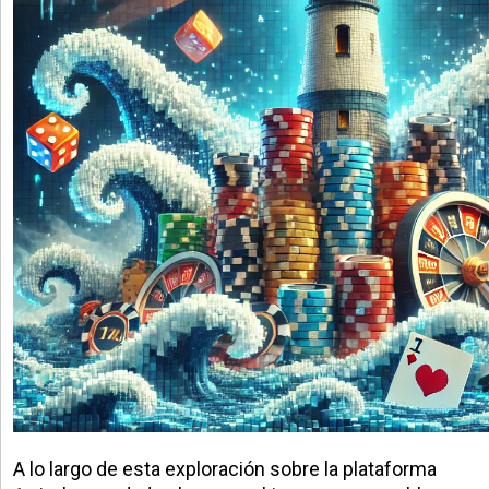
A lo largo de esta exploración sobre la plataforma