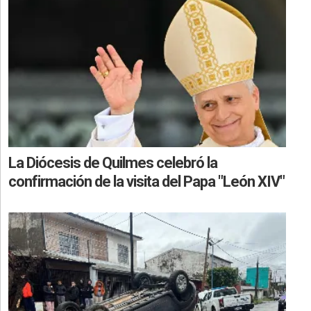
La Diócesis de Quilmes celebró la
confirmación de la visita del Papa "León XIV"