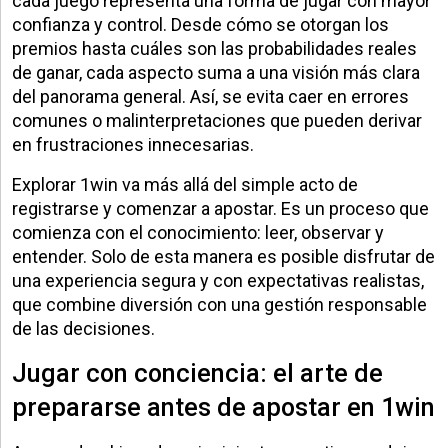
cada juego representa una forma de jugar con mayor
confianza y control. Desde cómo se otorgan los
premios hasta cuáles son las probabilidades reales
de ganar, cada aspecto suma a una visión más clara
del panorama general. Así, se evita caer en errores
comunes o malinterpretaciones que pueden derivar
en frustraciones innecesarias.
Explorar 1win va más allá del simple acto de
registrarse y comenzar a apostar. Es un proceso que
comienza con el conocimiento: leer, observar y
entender. Solo de esta manera es posible disfrutar de
una experiencia segura y con expectativas realistas,
que combine diversión con una gestión responsable
de las decisiones.
Jugar con conciencia: el arte de
prepararse antes de apostar en 1win