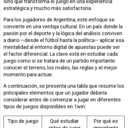
sino que transforma el juego en una experiencia
estratégica y mucho más satisfactoria.
Para los jugadores de Argentina, este enfoque se
convierte en una ventaja cultural. En un país donde la
pasión por el deporte y la lógica del análisis conviven
a diario —desde el fútbol hasta la política— aplicar esa
mentalidad al entorno digital de apuestas puede ser
el factor diferencial. La clave está en estudiar cada
juego como si se tratara de un partido importante:
conocer el terreno, los rivales, las reglas y el mejor
momento para actuar.
A continuación, se presenta una tabla que resume los
principales elementos que un jugador debería
considerar antes de comenzar a jugar en diferentes
tipos de juegos disponibles en 1win:
Tipo de juego
Qué estudiar
Por qué es
antes de jugar
importante