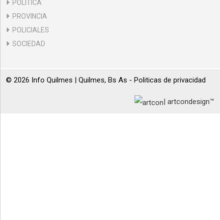
POLÍTICA
PROVINCIA
POLICIALES
SOCIEDAD
© 2026 Info Quilmes | Quilmes, Bs As -
Politicas de privacidad
| artcondesign™