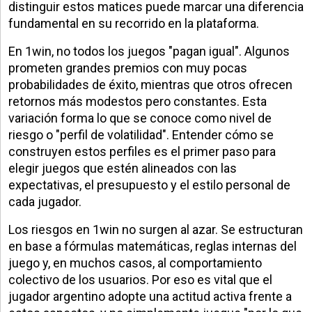
distinguir estos matices puede marcar una diferencia
fundamental en su recorrido en la plataforma.
En 1win, no todos los juegos "pagan igual". Algunos
prometen grandes premios con muy pocas
probabilidades de éxito, mientras que otros ofrecen
retornos más modestos pero constantes. Esta
variación forma lo que se conoce como nivel de
riesgo o "perfil de volatilidad". Entender cómo se
construyen estos perfiles es el primer paso para
elegir juegos que estén alineados con las
expectativas, el presupuesto y el estilo personal de
cada jugador.
Los riesgos en 1win no surgen al azar. Se estructuran
en base a fórmulas matemáticas, reglas internas del
juego y, en muchos casos, al comportamiento
colectivo de los usuarios. Por eso es vital que el
jugador argentino adopte una actitud activa frente a