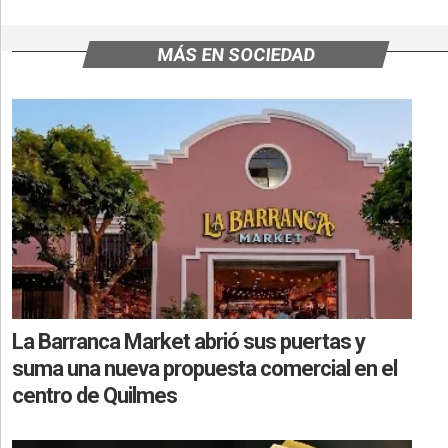
MÁS EN SOCIEDAD
La Barranca Market abrió sus puertas y
suma una nueva propuesta comercial en el
centro de Quilmes