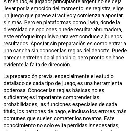
A menudo, el jugador principiante argentino se deja
llevar por la emoción del momento: se registra, elige
un juego que parece atractivo y comienza a apostar
sin más. Pero en plataformas como 1win, donde la
diversidad de opciones puede resultar abrumadora,
este enfoque impulsivo rara vez conduce a buenos
resultados. Apostar sin preparación es como entrar a
una cancha sin conocer las reglas del deporte. Puede
parecer entretenido al principio, pero pronto se hace
evidente la falta de dirección.
La preparación previa, especialmente el estudio
detallado de cada tipo de juego, es una herramienta
poderosa. Conocer las reglas básicas no es
suficiente; es importante comprender las
probabilidades, las funciones especiales de cada
título, los patrones de pago, e incluso los errores más
comunes que suelen cometer los novatos. Este
conocimiento no solo evita pérdidas innecesarias,