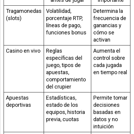
Tragamonedas
Volatilidad,
Determina la
(slots)
porcentaje RTP,
frecuencia de
líneas de pago,
ganancias y
funciones bonus
cómo se
activan
Casino en vivo
Reglas
Aumenta el
específicas del
control sobre
juego, tipos de
cada jugada
apuestas,
en tiempo real
comportamiento
del crupier
Apuestas
Estadísticas,
Permite tomar
deportivas
estado de los
decisiones
equipos, historia
basadas en
previa, cuotas
datos y no
intuición