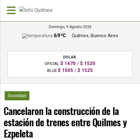
Domingo, 9 Agosto 2026
6.9 ºC
Quilmes, Buenos Aires
»
PORTADA
DOLAR
»
$ 1470
/
$ 1520
OFICIAL
Deportes
$ 1505
/
$ 1525
BLUE
»
Nacionales
27047
Sociedad
»
Cancelaron la construcción de la
Policiales
estación de trenes entre Quilmes y
»
Política
Ezpeleta