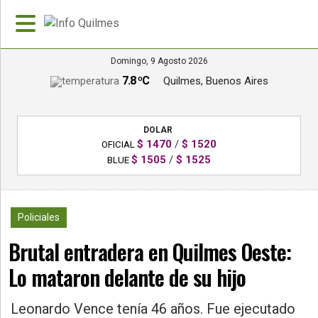
Domingo, 9 Agosto 2026
7.8 ºC
Quilmes, Buenos Aires
»
PORTADA
DOLAR
»
$ 1470
/
$ 1520
OFICIAL
Deportes
$ 1505
/
$ 1525
BLUE
»
Nacionales
8081
Policiales
»
Brutal entradera en Quilmes Oeste:
Policiales
Lo mataron delante de su hijo
»
Política
Leonardo Vence tenía 46 años. Fue ejecutado