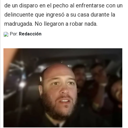
»
de un disparo en el pecho al enfrentarse con un
Provincia
delincuente que ingresó a su casa durante la
»
madrugada. No llegaron a robar nada.
Salud
Por:
Redacción
»
Cultura
»
Educación
»
Gestión
»
Sociedad