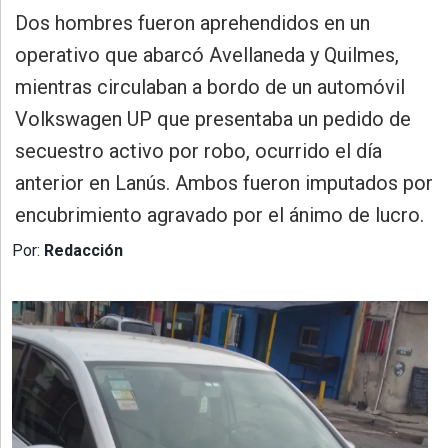
»
Dos hombres fueron aprehendidos en un
Provincia
operativo que abarcó Avellaneda y Quilmes,
»
mientras circulaban a bordo de un automóvil
Salud
Volkswagen UP que presentaba un pedido de
»
secuestro activo por robo, ocurrido el día
Cultura
anterior en Lanús. Ambos fueron imputados por
»
encubrimiento agravado por el ánimo de lucro.
Educación
Por:
Redacción
»
Gestión
»
Sociedad