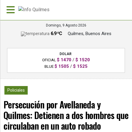
Domingo, 9 Agosto 2026
6.9 ºC
Quilmes, Buenos Aires
»
PORTADA
DOLAR
»
$ 1470
/
$ 1520
OFICIAL
Deportes
$ 1505
/
$ 1525
BLUE
»
Nacionales
2290
Policiales
»
Persecución por Avellaneda y
Policiales
Quilmes: Detienen a dos hombres que
»
Política
circulaban en un auto robado