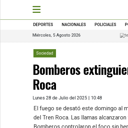
DEPORTES
NACIONALES
POLICIALES
P
Miércoles, 5 Agosto 2026
»
PORTADA
2381
Sociedad
»
Bomberos extinguier
Deportes
»
Roca
Nacionales
»
Lunes 28 de Julio del 2025 | 10:48
Policiales
El fuego se desató este domingo al me
»
del Tren Roca. Las llamas alcanzaron 
Política
Bomberos controlaron el foco sin her