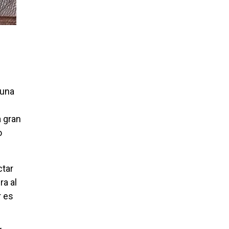
 una
a gran
o
ctar
ra al
r es