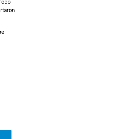
 foco
rtaron
ber