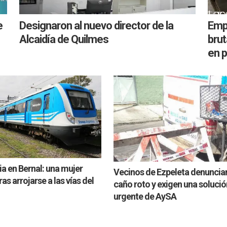
e
Designaron al nuevo director de la
Emp
Alcaidía de Quilmes
bru
en p
a en Bernal: una mujer
Vecinos de Ezpeleta denuncia
as arrojarse a las vías del
caño roto y exigen una solució
urgente de AySA