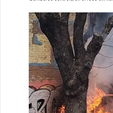
»
Provincia
»
Salud
»
Cultura
»
Educación
»
Gestión
»
Sociedad