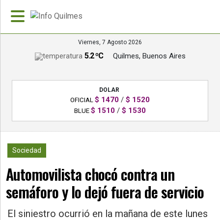
Viernes, 7 Agosto 2026
5.2 ºC
Quilmes, Buenos Aires
»
PORTADA
DOLAR
»
$ 1470
/
$ 1520
OFICIAL
Deportes
$ 1510
/
$ 1530
BLUE
»
Nacionales
1467
Sociedad
»
Automovilista chocó contra un
Policiales
semáforo y lo dejó fuera de servicio
»
Política
El siniestro ocurrió en la mañana de este lunes