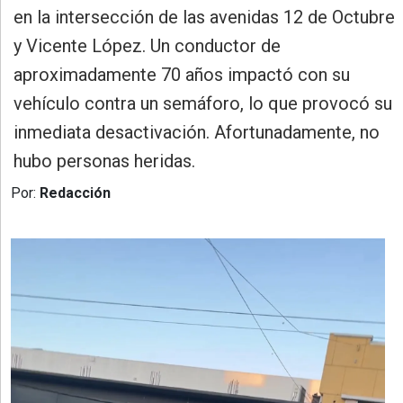
»
en la intersección de las avenidas 12 de Octubre
Provincia
y Vicente López. Un conductor de
»
aproximadamente 70 años impactó con su
Salud
vehículo contra un semáforo, lo que provocó su
»
inmediata desactivación. Afortunadamente, no
Cultura
hubo personas heridas.
»
Por:
Redacción
Educación
»
Gestión
»
Sociedad