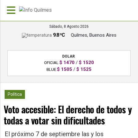
Sábado, 8 Agosto 2026
9.8 ºC
Quilmes, Buenos Aires
»
PORTADA
DOLAR
»
$ 1470
/
$ 1520
OFICIAL
Deportes
$ 1505
/
$ 1525
BLUE
»
Nacionales
980
Política
»
Voto accesible: El derecho de todos y
Policiales
todas a votar sin dificultades
»
Política
El próximo 7 de septiembre las y los