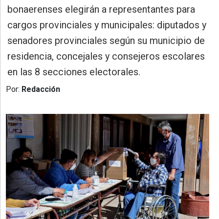
»
bonaerenses elegirán a representantes para
Provincia
cargos provinciales y municipales: diputados y
»
senadores provinciales según su municipio de
Salud
residencia, concejales y consejeros escolares
»
en las 8 secciones electorales.
Cultura
Por:
Redacción
»
Educación
»
Gestión
»
Sociedad