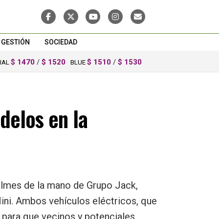
GESTIÓN
SOCIEDAD
$ 1470
/
$ 1520
$ 1510
/
$ 1530
CIAL
BLUE
delos en la
uilmes de la mano de Grupo Jack,
ini. Ambos vehículos eléctricos, que
n para que vecinos y potenciales