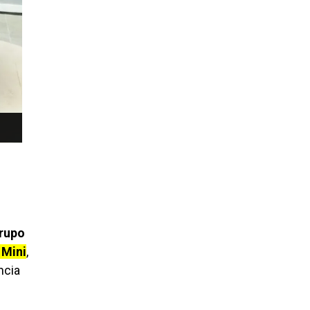
Grupo
 Mini
,
ncia