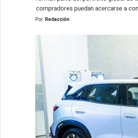
»
compradores puedan acercarse a conoc
Provincia
Por:
Redacción
»
Salud
»
Cultura
»
Educación
»
Gestión
»
Sociedad