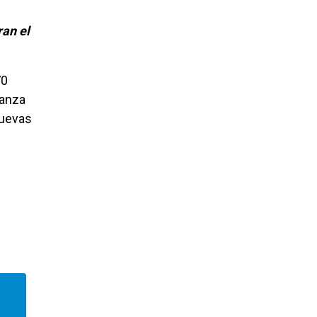
ran el
70
ianza
nuevas