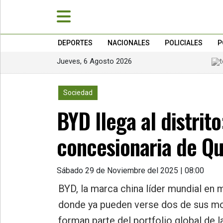
DEPORTES
NACIONALES
POLICIALES
P
Jueves, 6 Agosto 2026
»
PORTADA
2926
Sociedad
»
BYD llega al distrit
Deportes
»
concesionaria de Q
Nacionales
»
Sábado 29 de Noviembre del 2025 | 08:00
Policiales
BYD, la marca china líder mundial en
»
donde ya pueden verse dos de sus mod
Política
forman parte del portfolio global de 