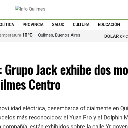
OLÍTICA
PROVINCIA
SALUD
CULTURA
EDUCACIÓN
10 ºC
Quilmes, Buenos Aires
DOLAR
OFI
o: Grupo Jack exhibe dos mo
uilmes Centro
 movilidad eléctrica, desembarca oficialmente en Q
elos más reconocidos: el Yuan Pro y el Dolphin M
la compañía, están exhibidos sobre la calle Yrigoye