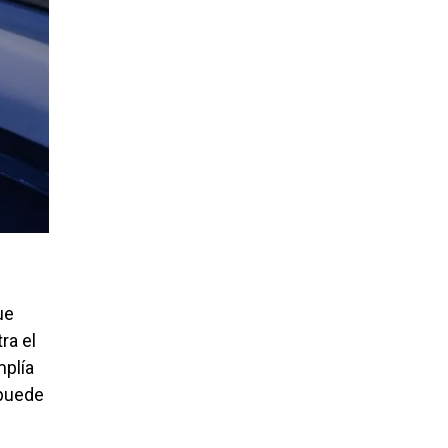
ue
ra el
mplía
 puede