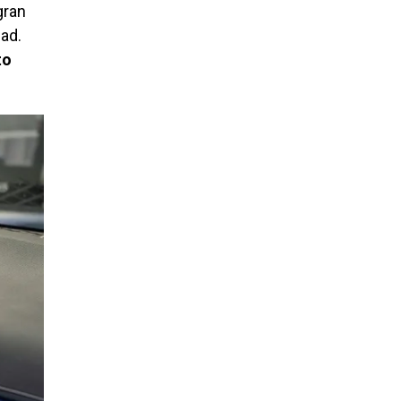
gran
dad.
to