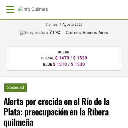
Viernes, 7 Agosto 2026
7.1 ºC
Quilmes, Buenos Aires
»
PORTADA
DOLAR
»
$ 1470
/
$ 1520
OFICIAL
Deportes
$ 1510
/
$ 1530
BLUE
»
Nacionales
2014
Sociedad
»
Alerta por crecida en el Río de la
Policiales
Plata: preocupación en la Ribera
»
Política
quilmeña