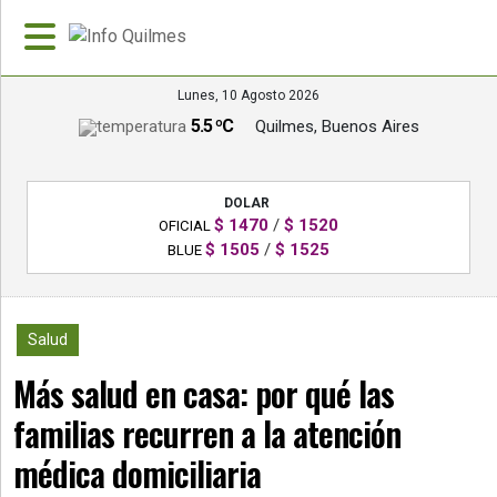
Lunes, 10 Agosto 2026
5.5 ºC
Quilmes, Buenos Aires
»
PORTADA
DOLAR
»
$ 1470
/
$ 1520
OFICIAL
Deportes
$ 1505
/
$ 1525
BLUE
»
Nacionales
607
Salud
»
Más salud en casa: por qué las
Policiales
familias recurren a la atención
»
Política
médica domiciliaria