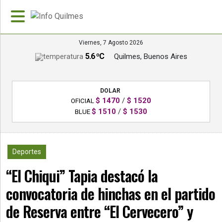
Viernes, 7 Agosto 2026
5.6 ºC
Quilmes, Buenos Aires
»
PORTADA
DOLAR
»
$ 1470
/
$ 1520
OFICIAL
Deportes
$ 1510
/
$ 1530
BLUE
»
Nacionales
1210
Deportes
»
“El Chiqui” Tapia destacó la
Policiales
convocatoria de hinchas en el partido
»
Política
de Reserva entre “El Cervecero” y