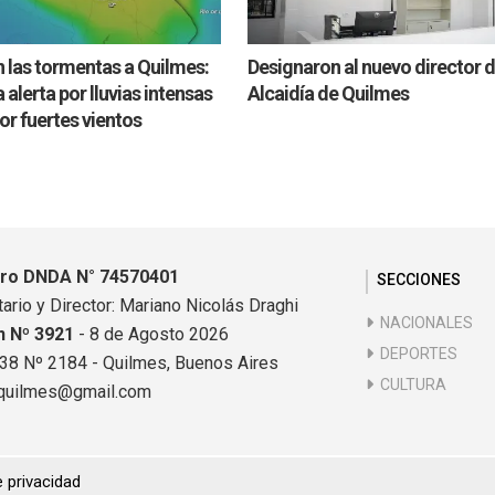
 las tormentas a Quilmes:
Designaron al nuevo director d
 alerta por lluvias intensas
Alcaidía de Quilmes
por fuertes vientos
tro DNDA N° 74570401
SECCIONES
ario y Director: Mariano Nicolás Draghi
NACIONALES
n Nº 3921
- 8 de Agosto 2026
DEPORTES
838 Nº 2184 - Quilmes, Buenos Aires
CULTURA
quilmes@gmail.com
e privacidad