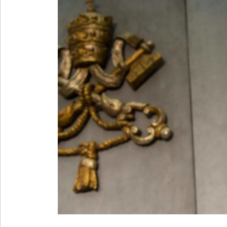
»
Provincia
»
Salud
»
Cultura
»
Educación
»
Gestión
»
Sociedad