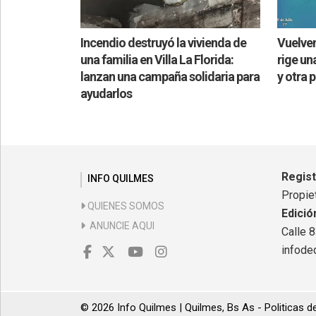
Incendio destruyó la vivienda de
Vuelven
una familia en Villa La Florida:
rige una
lanzan una campaña solidaria para
y otra 
ayudarlos
Regis
INFO QUILMES
Propiet
QUIENES SOMOS
Edició
ANUNCIE AQUI
Calle 
infode
© 2026 Info Quilmes | Quilmes, Bs As -
Politicas d