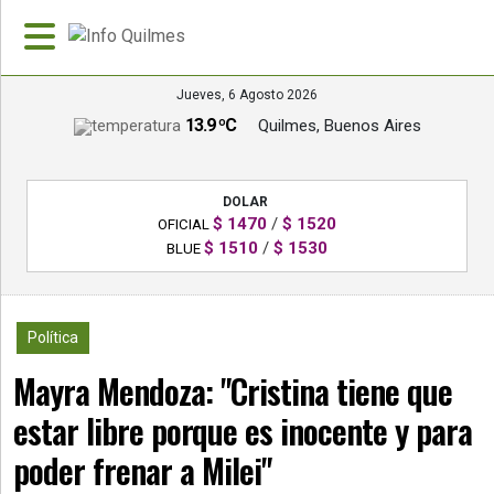
Jueves, 6 Agosto 2026
13.9 ºC
Quilmes, Buenos Aires
»
PORTADA
DOLAR
»
$ 1470
/
$ 1520
OFICIAL
Deportes
$ 1510
/
$ 1530
BLUE
»
Nacionales
1314
Política
»
Mayra Mendoza: "Cristina tiene que
Policiales
estar libre porque es inocente y para
»
Política
poder frenar a Milei"