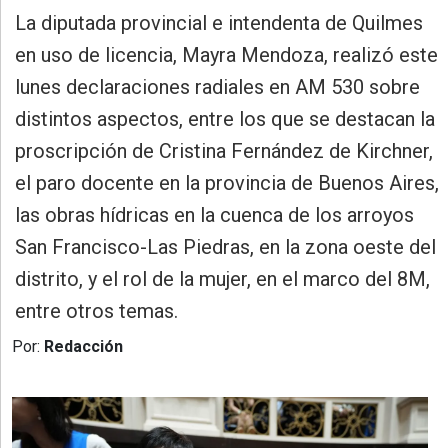
»
La diputada provincial e intendenta de Quilmes
Provincia
en uso de licencia, Mayra Mendoza, realizó este
»
lunes declaraciones radiales en AM 530 sobre
Salud
distintos aspectos, entre los que se destacan la
»
proscripción de Cristina Fernández de Kirchner,
Cultura
el paro docente en la provincia de Buenos Aires,
»
las obras hídricas en la cuenca de los arroyos
Educación
San Francisco-Las Piedras, en la zona oeste del
»
distrito, y el rol de la mujer, en el marco del 8M,
Gestión
entre otros temas.
»
Por:
Redacción
Sociedad