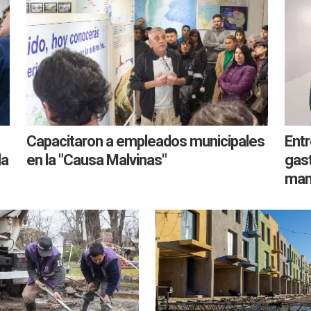
Capacitaron a empleados municipales
Entr
la
en la "Causa Malvinas"
gas
man