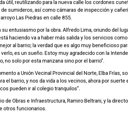
 útil, reutilizando para la nueva calle los cordones cunet
n de sumideros, así como cámaras de inspección y cañerí
arroyo Las Piedras en calle 855.
 su entusiasmo por la obra. Alfredo Lima, oriundo del lug
stá haciendo va a haber más salida y los servicios como
ejor al barrio; la verdad que es algo muy beneficioso par
 a verlo, es un sueño. Estoy muy agradecido con la Intend
 no solo por esta manzana sino por el barrio”.
omento a Unión Vecinal Provincial del Norte, Elba Frías, s
a el barrio, y nos da vida a los vecinos, ahora por suerte 
cos pueden ir al colegio tranquilos”.
io de Obras e Infraestructura, Ramiro Beltrani, y la direct
e otros funcionarios.