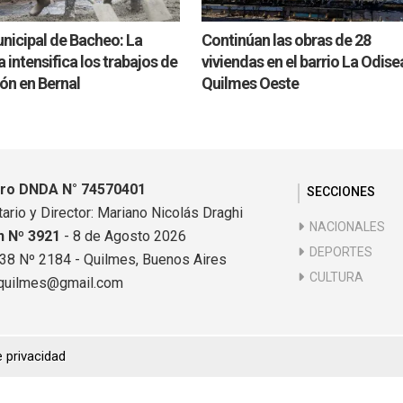
nicipal de Bacheo: La
Continúan las obras de 28
intensifica los trabajos de
viviendas en el barrio La Odise
ón en Bernal
Quilmes Oeste
tro DNDA N° 74570401
SECCIONES
ario y Director: Mariano Nicolás Draghi
NACIONALES
n Nº 3921
- 8 de Agosto 2026
DEPORTES
838 Nº 2184 - Quilmes, Buenos Aires
CULTURA
quilmes@gmail.com
e privacidad