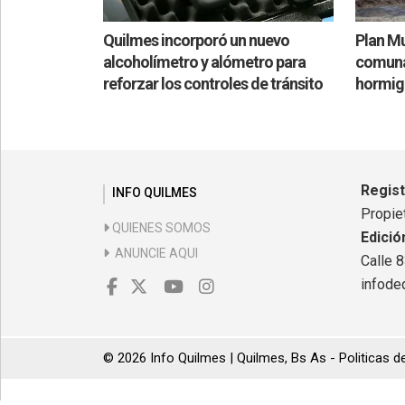
Quilmes incorporó un nuevo
Plan Mu
alcoholímetro y alómetro para
comuna 
reforzar los controles de tránsito
hormig
Regis
INFO QUILMES
Propiet
QUIENES SOMOS
Edició
ANUNCIE AQUI
Calle 
infode
© 2026 Info Quilmes | Quilmes, Bs As -
Politicas d