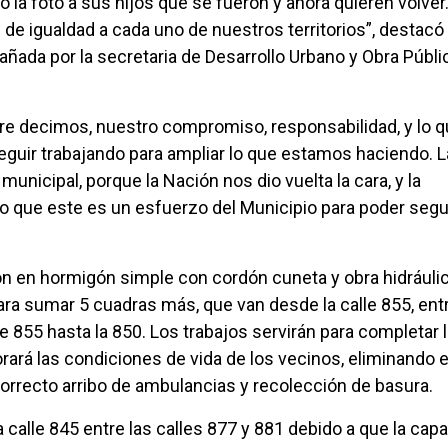
dó la foto a sus hijos que se fueron y ahora quieren volver
 de igualdad a cada uno de nuestros territorios”, destacó 
ñada por la secretaria de Desarrollo Urbano y Obra Públi
pre decimos, nuestro compromiso, responsabilidad, y lo 
seguir trabajando para ampliar lo que estamos haciendo. 
nicipal, porque la Nación nos dio vuelta la cara, y la
lo que este es un esfuerzo del Municipio para poder segu
n en hormigón simple con cordón cuneta y obra hidráulic
ra sumar 5 cuadras más, que van desde la calle 855, entr
e 855 hasta la 850. Los trabajos servirán para completar 
ará las condiciones de vida de los vecinos, eliminando e
orrecto arribo de ambulancias y recolección de basura.
calle 845 entre las calles 877 y 881 debido a que la cap