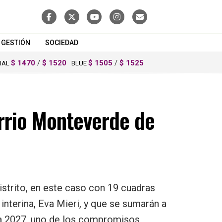
GESTIÓN
SOCIEDAD
$ 1470
/
$ 1520
$ 1505
/
$ 1525
CIAL
BLUE
arrio Monteverde de
strito, en este caso con 19 cuadras
interina, Eva Mieri, y que se sumarán a
para 2027, uno de los compromisos