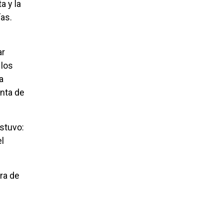
a y la
as.
ar
 los
a
enta de
ostuvo:
el
ora de