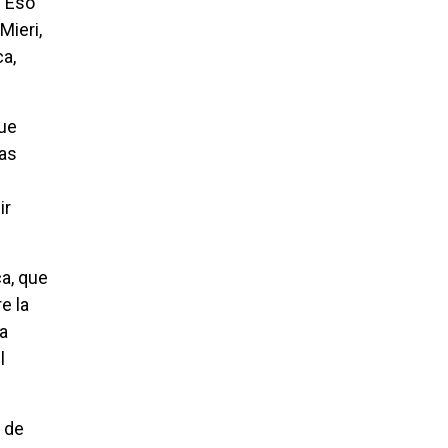
. Eso
Mieri,
ca,
que
Las
ir
a, que
e la
la
l
a de