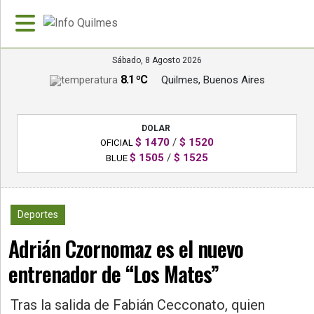
Sábado, 8 Agosto 2026
8.1 ºC
Quilmes, Buenos Aires
»
PORTADA
DOLAR
»
$ 1470
/
$ 1520
OFICIAL
Deportes
$ 1505
/
$ 1525
BLUE
»
Nacionales
1089
Deportes
»
Adrián Czornomaz es el nuevo
Policiales
entrenador de “Los Mates”
»
Política
Tras la salida de Fabián Cecconato, quien