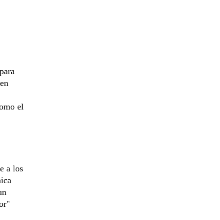
 para
 en
como el
e a los
nica
un
or"