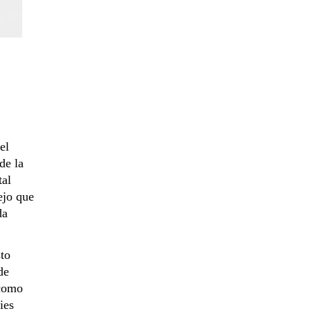
el
de la
tal
ejo que
da
to
de
 como
ies