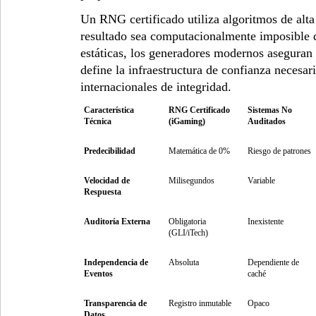
Un RNG certificado utiliza algoritmos de alta
resultado sea computacionalmente imposible de
estáticas, los generadores modernos aseguran 
define la infraestructura de confianza necesa
internacionales de integridad.
Característica
RNG Certificado
Sistemas No
Técnica
(iGaming)
Auditados
Predecibilidad
Matemática de 0%
Riesgo de patrones
Velocidad de
Milisegundos
Variable
Respuesta
Auditoría Externa
Obligatoria
Inexistente
(GLI/iTech)
Independencia de
Absoluta
Dependiente de
Eventos
caché
Transparencia de
Registro inmutable
Opaco
Datos