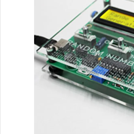
»
Provincia
»
Salud
»
Cultura
»
Educación
»
Gestión
»
Sociedad