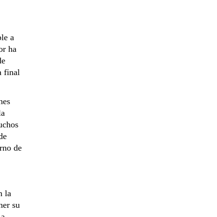
le a
or ha
de
 final
nes
la
muchos
de
orno de
n la
ner su
La