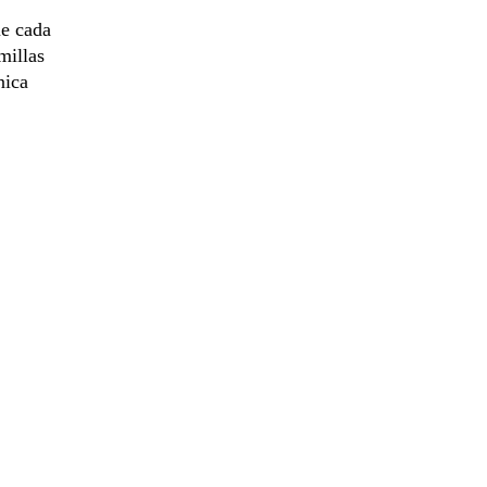
e cada
millas
nica