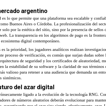
 mercado argentino
es lo que permite que una plataforma sea escalable y confiab
 como Buenos Aires o Córdoba. La profesionalización del sect
solo por la estética del sitio, sino por la presencia de sellos 
 web. La transparencia en los algoritmos de pago es la frontera
l ecosistema digital contemporáneo.
es la prioridad, los jugadores analíticos realizan investigacio
este proceso de verificación, es común que surjan dudas sobre 
arquitectura de seguridad y los certificados de aleatoriedad, 
en la estabilidad de su software y la claridad de sus términos 
o más valioso para retener a una audiencia que demanda un ent
s sistémicos.
turo del azar digital
ntrínsecamente ligado a la evolución de la tecnología RNG. Co
radores de números aleatorios deberán evolucionar para mante
do, garantizando que el azar siga siendo, efectivamente, azar. 