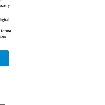
osos y
igital.
a forma
mbio