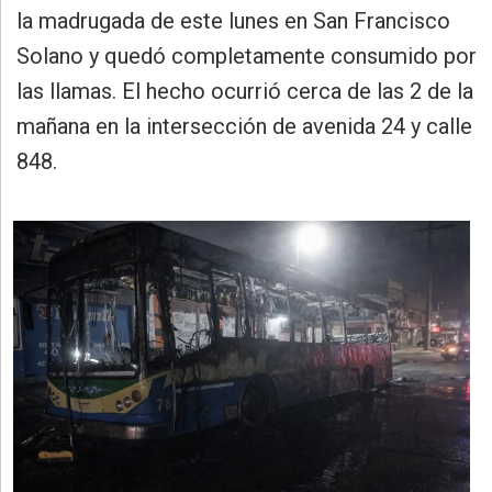
»
la madrugada de este lunes en San Francisco
Provincia
Solano y quedó completamente consumido por
»
las llamas. El hecho ocurrió cerca de las 2 de la
Salud
mañana en la intersección de avenida 24 y calle
»
848.
Cultura
»
Educación
»
Gestión
»
Sociedad