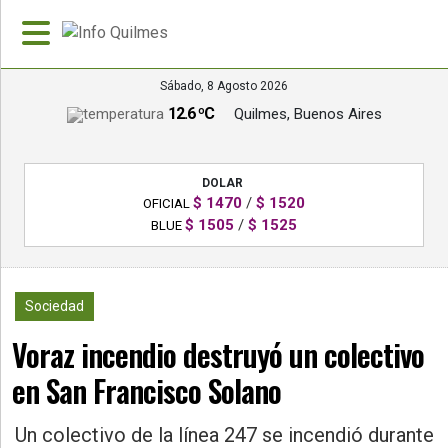
Sábado, 8 Agosto 2026
12.6 ºC
Quilmes, Buenos Aires
»
PORTADA
DOLAR
»
$ 1470
/
$ 1520
OFICIAL
Deportes
$ 1505
/
$ 1525
BLUE
»
Nacionales
2779
Sociedad
»
Voraz incendio destruyó un colectivo
Policiales
en San Francisco Solano
»
Política
Un colectivo de la línea 247 se incendió durante