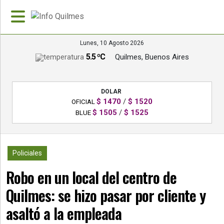
Lunes, 10 Agosto 2026
5.5 ºC
Quilmes, Buenos Aires
»
PORTADA
DOLAR
»
$ 1470
/
$ 1520
OFICIAL
Deportes
$ 1505
/
$ 1525
BLUE
»
Nacionales
2426
Policiales
»
Robo en un local del centro de
Policiales
Quilmes: se hizo pasar por cliente y
»
Política
asaltó a la empleada