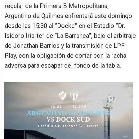
»
regular de la Primera B Metropolitana,
Provincia
Argentino de Quilmes enfrentará este domingo
»
desde las 15:30 al “Docke” en el Estadio “Dr.
Salud
Isidoro Iriarte” de “La Barranca”, bajo el arbitraje
»
de Jonathan Barrios y la transmisión de LPF
Cultura
Play, con la obligación de cortar con la racha
»
adversa para escapar del fondo de la tabla.
Educación
»
Gestión
»
Sociedad