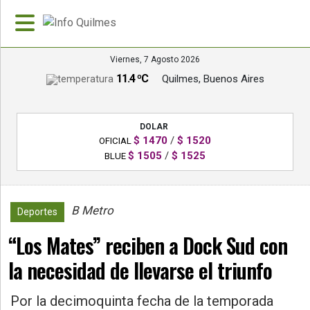
Viernes, 7 Agosto 2026
11.4 ºC
Quilmes, Buenos Aires
»
PORTADA
DOLAR
»
$ 1470
/
$ 1520
OFICIAL
Deportes
$ 1505
/
$ 1525
BLUE
»
Nacionales
B Metro
852
Deportes
»
“Los Mates” reciben a Dock Sud con
Policiales
la necesidad de llevarse el triunfo
»
Política
Por la decimoquinta fecha de la temporada