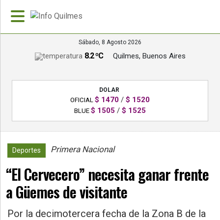
Sábado, 8 Agosto 2026
8.2 ºC
Quilmes, Buenos Aires
»
PORTADA
DOLAR
»
$ 1470
/
$ 1520
OFICIAL
Deportes
$ 1505
/
$ 1525
BLUE
»
Nacionales
Primera Nacional
873
Deportes
»
“El Cervecero” necesita ganar frente
Policiales
a Güemes de visitante
»
Política
Por la decimotercera fecha de la Zona B de la