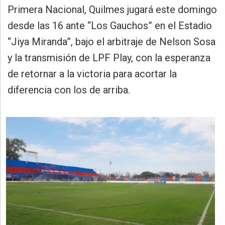
»
Primera Nacional, Quilmes jugará este domingo
Provincia
desde las 16 ante “Los Gauchos” en el Estadio
»
“Jiya Miranda”, bajo el arbitraje de Nelson Sosa
Salud
y la transmisión de LPF Play, con la esperanza
»
de retornar a la victoria para acortar la
Cultura
diferencia con los de arriba.
»
Educación
»
Gestión
»
Sociedad