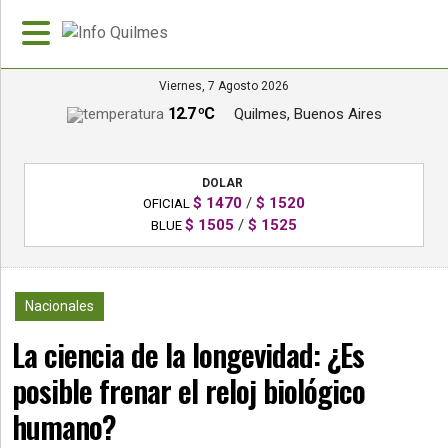
Viernes, 7 Agosto 2026
12.7 ºC
Quilmes, Buenos Aires
»
PORTADA
DOLAR
»
$ 1470
/
$ 1520
OFICIAL
Deportes
$ 1505
/
$ 1525
BLUE
»
Nacionales
530
Nacionales
»
La ciencia de la longevidad: ¿Es
Policiales
posible frenar el reloj biológico
»
Política
humano?