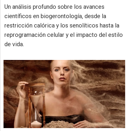
»
Un análisis profundo sobre los avances
Provincia
científicos en biogerontología, desde la
»
restricción calórica y los senolíticos hasta la
Salud
reprogramación celular y el impacto del estilo
»
de vida.
Cultura
»
Educación
»
Gestión
»
Sociedad