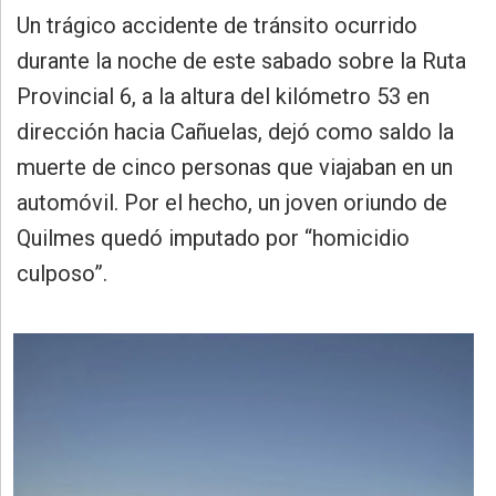
»
Un trágico accidente de tránsito ocurrido
Provincia
durante la noche de este sabado sobre la Ruta
»
Provincial 6, a la altura del kilómetro 53 en
Salud
dirección hacia Cañuelas, dejó como saldo la
»
muerte de cinco personas que viajaban en un
Cultura
automóvil. Por el hecho, un joven oriundo de
»
Quilmes quedó imputado por “homicidio
Educación
culposo”.
»
Gestión
»
Sociedad