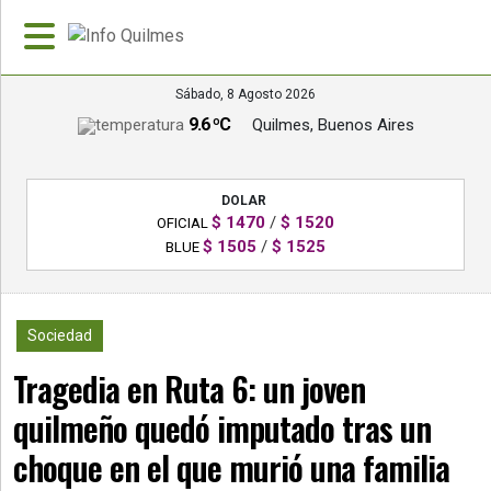
Sábado, 8 Agosto 2026
9.6 ºC
Quilmes, Buenos Aires
»
PORTADA
DOLAR
»
$ 1470
/
$ 1520
OFICIAL
Deportes
$ 1505
/
$ 1525
BLUE
»
Nacionales
13498
Sociedad
»
Tragedia en Ruta 6: un joven
Policiales
quilmeño quedó imputado tras un
»
Política
choque en el que murió una familia