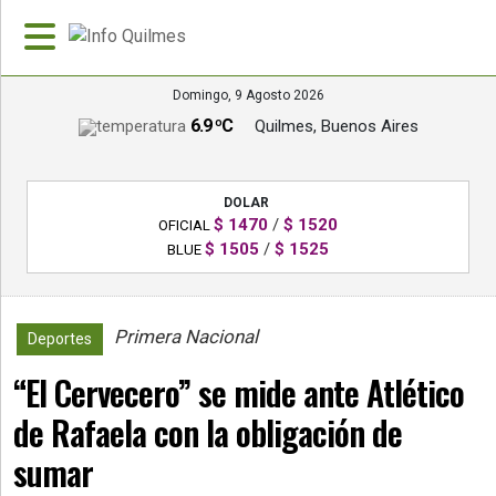
Domingo, 9 Agosto 2026
6.9 ºC
Quilmes, Buenos Aires
»
PORTADA
DOLAR
»
$ 1470
/
$ 1520
OFICIAL
Deportes
$ 1505
/
$ 1525
BLUE
»
Nacionales
Primera Nacional
2264
Deportes
»
“El Cervecero” se mide ante Atlético
Policiales
de Rafaela con la obligación de
»
Política
sumar