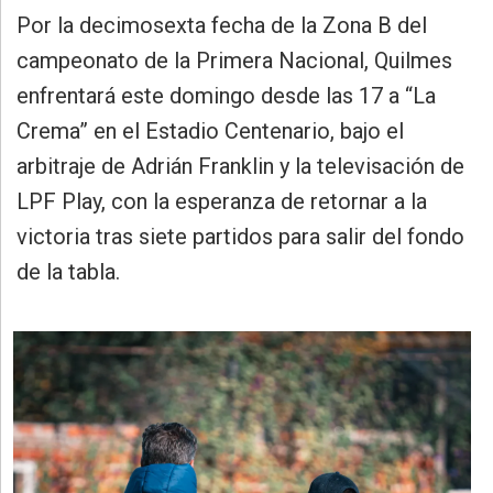
»
Por la decimosexta fecha de la Zona B del
Provincia
campeonato de la Primera Nacional, Quilmes
»
enfrentará este domingo desde las 17 a “La
Salud
Crema” en el Estadio Centenario, bajo el
»
arbitraje de Adrián Franklin y la televisación de
Cultura
LPF Play, con la esperanza de retornar a la
»
victoria tras siete partidos para salir del fondo
Educación
de la tabla.
»
Gestión
»
Sociedad