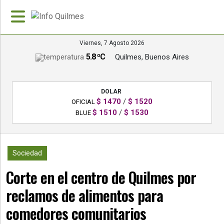
Viernes, 7 Agosto 2026
5.8 ºC
Quilmes, Buenos Aires
»
PORTADA
DOLAR
»
$ 1470
/
$ 1520
OFICIAL
Deportes
$ 1510
/
$ 1530
BLUE
»
Nacionales
2164
Sociedad
»
Corte en el centro de Quilmes por
Policiales
reclamos de alimentos para
»
Política
comedores comunitarios