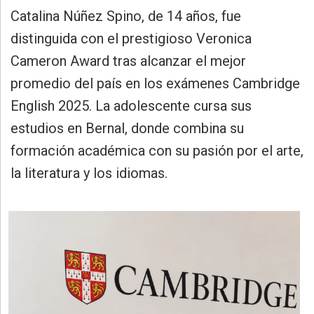
»
Catalina Núñez Spino, de 14 años, fue
Provincia
distinguida con el prestigioso Veronica
»
Cameron Award tras alcanzar el mejor
Salud
promedio del país en los exámenes Cambridge
»
English 2025. La adolescente cursa sus
Cultura
estudios en Bernal, donde combina su
»
formación académica con su pasión por el arte,
Educación
la literatura y los idiomas.
»
Gestión
»
Sociedad