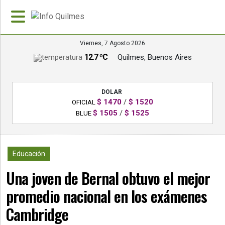
Viernes, 7 Agosto 2026
12.7 ºC
Quilmes, Buenos Aires
»
PORTADA
DOLAR
»
$ 1470
/
$ 1520
OFICIAL
Deportes
$ 1505
/
$ 1525
BLUE
»
Nacionales
3256
Educación
»
Una joven de Bernal obtuvo el mejor
Policiales
promedio nacional en los exámenes
»
Política
Cambridge