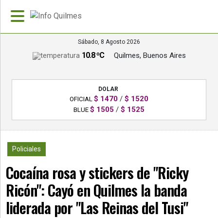
Sábado, 8 Agosto 2026
10.8 ºC
Quilmes, Buenos Aires
»
PORTADA
DOLAR
»
$ 1470
/
$ 1520
OFICIAL
Deportes
$ 1505
/
$ 1525
BLUE
»
Nacionales
6457
Policiales
»
Cocaína rosa y stickers de "Ricky
Policiales
Ricón": Cayó en Quilmes la banda
»
Política
liderada por "Las Reinas del Tusi"