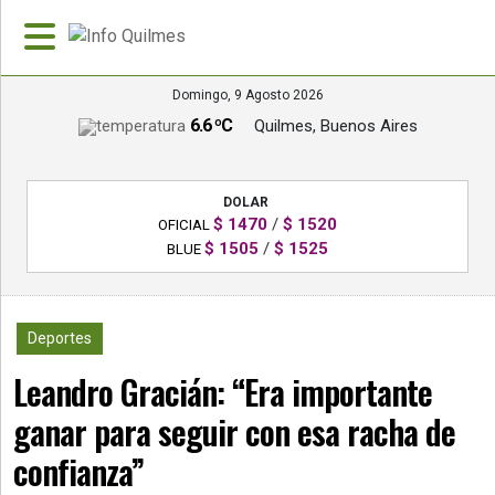
Domingo, 9 Agosto 2026
6.6 ºC
Quilmes, Buenos Aires
»
PORTADA
DOLAR
»
$ 1470
/
$ 1520
OFICIAL
Deportes
$ 1505
/
$ 1525
BLUE
»
Nacionales
485
Deportes
»
Leandro Gracián: “Era importante
Policiales
ganar para seguir con esa racha de
»
Política
confianza”