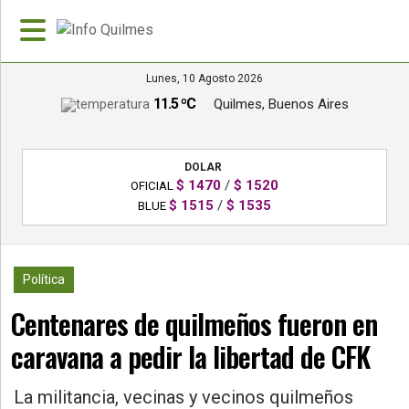
Lunes, 10 Agosto 2026
11.5 ºC
Quilmes, Buenos Aires
»
PORTADA
DOLAR
»
$ 1470
/
$ 1520
OFICIAL
Deportes
$ 1515
/
$ 1535
BLUE
»
Nacionales
777
Política
»
Centenares de quilmeños fueron en
Policiales
caravana a pedir la libertad de CFK
»
Política
La militancia, vecinas y vecinos quilmeños