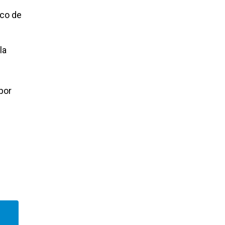
lco de
la
por