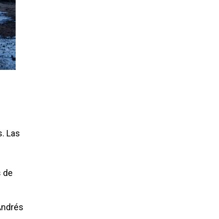
s. Las
s de
 Andrés