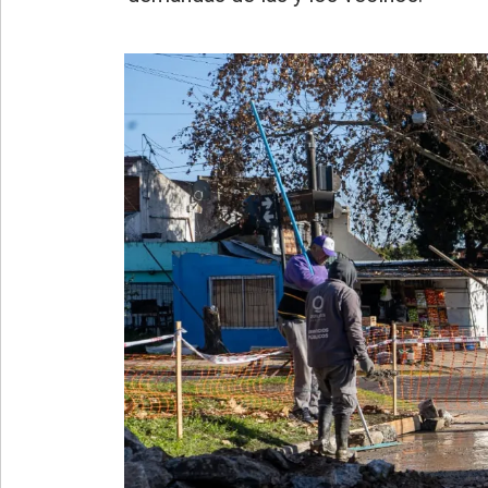
»
Provincia
»
Salud
»
Cultura
»
Educación
»
Gestión
»
Sociedad