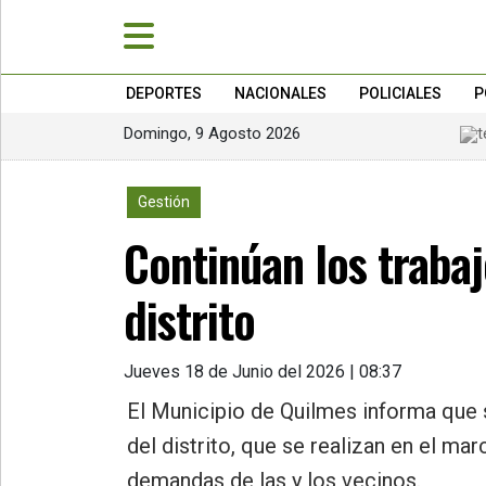
DEPORTES
NACIONALES
POLICIALES
P
Domingo, 9 Agosto 2026
»
PORTADA
462
Gestión
»
Continúan los trabaj
Deportes
»
distrito
Nacionales
»
Jueves 18 de Junio del 2026 | 08:37
Policiales
El Municipio de Quilmes informa que 
»
del distrito, que se realizan en el m
Política
demandas de las y los vecinos.