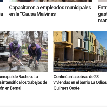
Capacitaron a empleados municipales
Entr
la
en la "Causa Malvinas"
gas
man
nicipal de Bacheo: La
Continúan las obras de 28
intensifica los trabajos de
viviendas en el barrio La Odise
ón en Bernal
Quilmes Oeste