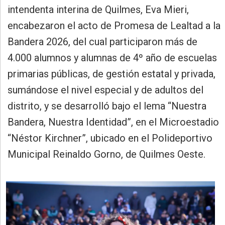
»
intendenta interina de Quilmes, Eva Mieri,
Provincia
encabezaron el acto de Promesa de Lealtad a la
»
Bandera 2026, del cual participaron más de
Salud
4.000 alumnos y alumnas de 4º año de escuelas
»
primarias públicas, de gestión estatal y privada,
Cultura
sumándose el nivel especial y de adultos del
»
distrito, y se desarrolló bajo el lema “Nuestra
Educación
Bandera, Nuestra Identidad”, en el Microestadio
»
“Néstor Kirchner”, ubicado en el Polideportivo
Gestión
Municipal Reinaldo Gorno, de Quilmes Oeste.
»
Sociedad