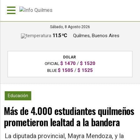
Sábado, 8 Agosto 2026
11.5 ºC
Quilmes, Buenos Aires
»
PORTADA
DOLAR
»
$ 1470
/
$ 1520
OFICIAL
Deportes
$ 1505
/
$ 1525
BLUE
»
Nacionales
655
Educación
»
Más de 4.000 estudiantes quilmeños
Policiales
prometieron lealtad a la bandera
»
Política
La diputada provincial, Mayra Mendoza, y la