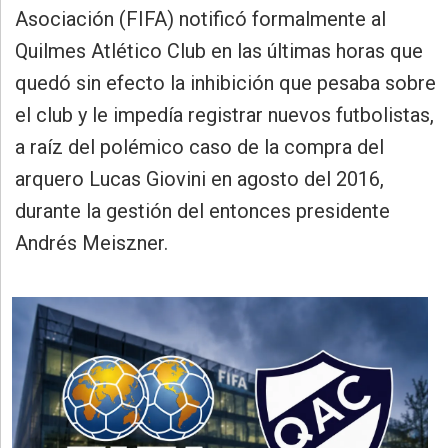
»
Asociación (FIFA) notificó formalmente al
Provincia
Quilmes Atlético Club en las últimas horas que
»
quedó sin efecto la inhibición que pesaba sobre
Salud
el club y le impedía registrar nuevos futbolistas,
»
a raíz del polémico caso de la compra del
Cultura
arquero Lucas Giovini en agosto del 2016,
»
durante la gestión del entonces presidente
Educación
Andrés Meiszner.
»
Gestión
»
Sociedad