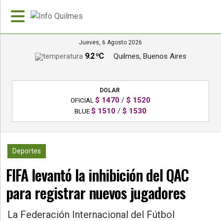
Jueves, 6 Agosto 2026
9.2 ºC
Quilmes, Buenos Aires
»
PORTADA
DOLAR
»
$ 1470
/
$ 1520
OFICIAL
Deportes
$ 1510
/
$ 1530
BLUE
»
Nacionales
546
Deportes
»
FIFA levantó la inhibición del QAC
Policiales
para registrar nuevos jugadores
»
Política
La Federación Internacional del Fútbol