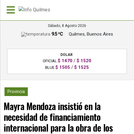
Sábado, 8 Agosto 2026
9.5 ºC
Quilmes, Buenos Aires
»
PORTADA
DOLAR
»
$ 1470
/
$ 1520
OFICIAL
Deportes
$ 1505
/
$ 1525
BLUE
»
Nacionales
564
Provincia
»
Mayra Mendoza insistió en la
Policiales
necesidad de financiamiento
»
Política
internacional para la obra de los