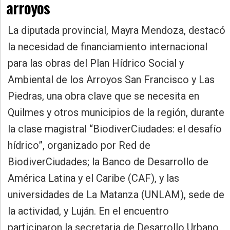
arroyos
»
Provincia
La diputada provincial, Mayra Mendoza, destacó
»
la necesidad de financiamiento internacional
Salud
para las obras del Plan Hídrico Social y
»
Ambiental de los Arroyos San Francisco y Las
Cultura
Piedras, una obra clave que se necesita en
»
Quilmes y otros municipios de la región, durante
Educación
la clase magistral “BiodiverCiudades: el desafío
»
hídrico”, organizado por Red de
Gestión
BiodiverCiudades; la Banco de Desarrollo de
»
América Latina y el Caribe (CAF), y las
Sociedad
universidades de La Matanza (UNLAM), sede de
la actividad, y Luján. En el encuentro
participaron la secretaria de Desarrollo Urbano