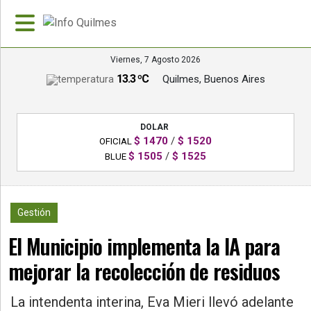
Viernes, 7 Agosto 2026
13.3 ºC
Quilmes, Buenos Aires
»
PORTADA
DOLAR
»
$ 1470
/
$ 1520
OFICIAL
Deportes
$ 1505
/
$ 1525
BLUE
»
Nacionales
634
Gestión
»
El Municipio implementa la IA para
Policiales
mejorar la recolección de residuos
»
Política
La intendenta interina, Eva Mieri llevó adelante