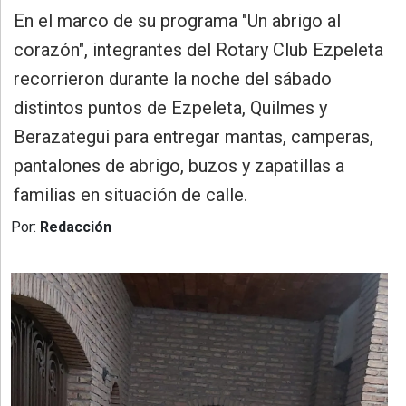
»
En el marco de su programa "Un abrigo al
Provincia
corazón", integrantes del Rotary Club Ezpeleta
»
recorrieron durante la noche del sábado
Salud
distintos puntos de Ezpeleta, Quilmes y
»
Berazategui para entregar mantas, camperas,
Cultura
pantalones de abrigo, buzos y zapatillas a
»
familias en situación de calle.
Educación
Por:
Redacción
»
Gestión
»
Sociedad