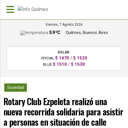
Viernes, 7 Agosto 2026
5.9 ºC
Quilmes, Buenos Aires
»
PORTADA
DOLAR
»
$ 1470
/
$ 1520
OFICIAL
Deportes
$ 1510
/
$ 1530
BLUE
»
Nacionales
544
Sociedad
»
Rotary Club Ezpeleta realizó una
Policiales
nueva recorrida solidaria para asistir
»
Política
a personas en situación de calle