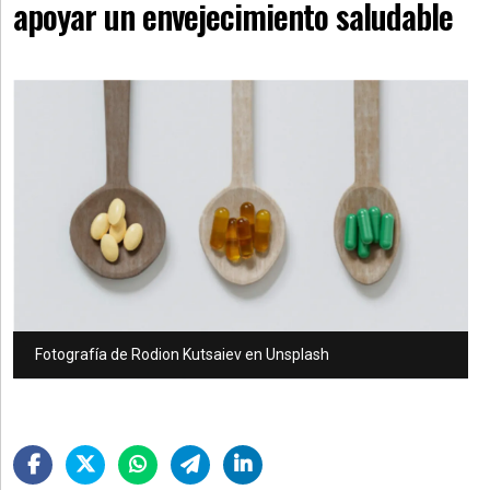
apoyar un envejecimiento saludable
»
Provincia
»
Salud
»
Cultura
»
Educación
»
Gestión
»
Fotografía de Rodion Kutsaiev en Unsplash
Sociedad