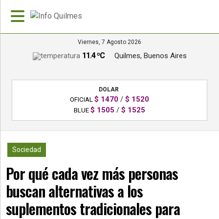
Viernes, 7 Agosto 2026
11.4 ºC
Quilmes, Buenos Aires
»
PORTADA
DOLAR
»
$ 1470
/
$ 1520
OFICIAL
Deportes
$ 1505
/
$ 1525
BLUE
»
Nacionales
268
Sociedad
»
Por qué cada vez más personas
Policiales
buscan alternativas a los
»
Política
suplementos tradicionales para