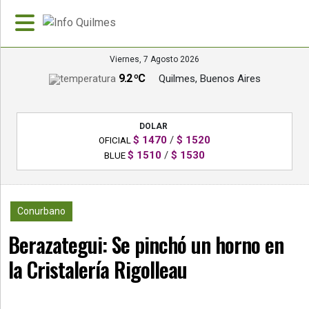
Viernes, 7 Agosto 2026
9.2 ºC
Quilmes, Buenos Aires
»
PORTADA
DOLAR
»
$ 1470
/
$ 1520
OFICIAL
Deportes
$ 1510
/
$ 1530
BLUE
»
Nacionales
1887
Conurbano
»
Berazategui: Se pinchó un horno en
Policiales
la Cristalería Rigolleau
»
Política