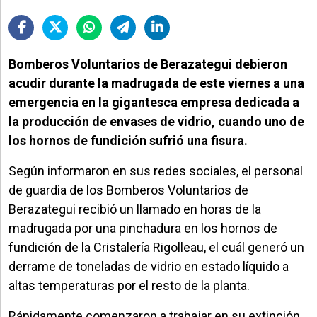
»
Provincia
»
Bomberos Voluntarios de Berazategui debieron
Salud
acudir durante la madrugada de este viernes a una
»
emergencia en la gigantesca empresa dedicada a
Cultura
la producción de envases de vidrio, cuando uno de
»
los hornos de fundición sufrió una fisura.
Educación
Según informaron en sus redes sociales, el personal
»
de guardia de los Bomberos Voluntarios de
Gestión
Berazategui recibió un llamado en horas de la
madrugada por una pinchadura en los hornos de
»
Sociedad
fundición de la Cristalería Rigolleau, el cuál generó un
derrame de toneladas de vidrio en estado líquido a
altas temperaturas por el resto de la planta.
Rápidamente comenzaron a trabajar en su extinción