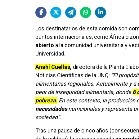
Los destinatarios de esta comida son come
puntos internacionales, como África o zon
abierto
a la comunidad universitaria y vecin
Universidad.
Anahí Cuellas
,
directora de la Planta Elab
Noticias Científicas de la UNQ:
“El propósit
alimentarias regionales. Actualmente y a
peor de inseguridad alimentaria, donde
6 
pobreza.
En este contexto, la producción 
necesidades
nutricionales y representa un
sociedad“.
Tras una pausa de cinco años (consecuenci
de la caldera), la semana pasada
se produj