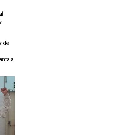
al
s
s de
anta a