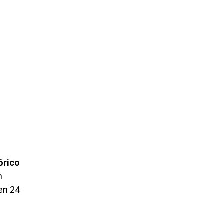
órico
n
den 24