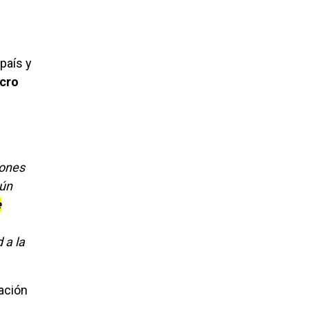
país y
ocro
iones
aún
e
 a la
vación