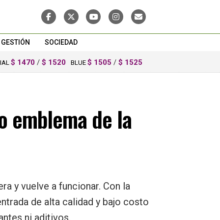
GESTIÓN
SOCIEDAD
$ 1470
/
$ 1520
$ 1505
/
$ 1525
CIAL
BLUE
to emblema de la
a y vuelve a funcionar. Con la
trada de alta calidad y bajo costo
ntes ni aditivos.