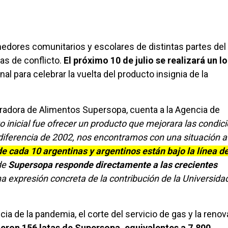
dores comunitarios y escolares de distintas partes del 
as de conflicto.
El próximo 10 de julio se realizará un l
al para celebrar la vuelta del producto insignia de la
oradora de Alimentos Supersopa, cuenta a la Agencia de
o inicial fue ofrecer un producto que mejorara las condic
 diferencia de 2002, nos encontramos con una situación 
de cada 10 argentinas y argentinos están bajo la línea d
de
Supersopa responde directamente a las crecientes
a expresión concreta de la contribución de la Universidad
a de la pandemia, el corte del servicio de gas y la reno
eron 156 latas de Supersopa, equivalentes a 7.800