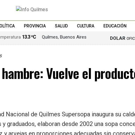
OLÍTICA
PROVINCIA
SALUD
CULTURA
EDUCACIÓN
13.3 ºC
Quilmes, Buenos Aires
DOLAR
OFI
s
1572
 hambre: Vuelve el produc
ad Nacional de Quilmes Supersopa inaugura su calder
s y graduados, elaboran desde 2002 una sopa concen
z y arvejas en proporciones adecuadas sin conserva