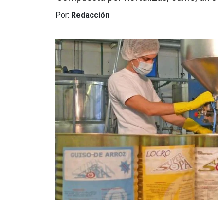
»
Provincia
Por:
Redacción
»
Salud
»
Cultura
»
Educación
»
Gestión
»
Sociedad