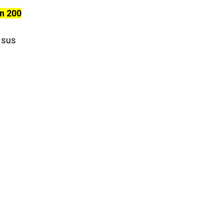
n 200
n sus