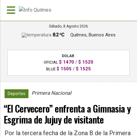
Sábado, 8 Agosto 2026
8.2 ºC
Quilmes, Buenos Aires
»
PORTADA
DOLAR
»
$ 1470
/
$ 1520
OFICIAL
Deportes
$ 1505
/
$ 1525
BLUE
»
Nacionales
Primera Nacional
1079
Deportes
»
“El Cervecero” enfrenta a Gimnasia y
Policiales
Esgrima de Jujuy de visitante
»
Política
Por la tercera fecha de la Zona B de la Primera