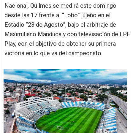
»
Nacional, Quilmes se medirá este domingo
Provincia
desde las 17 frente al “Lobo” jujeño en el
»
Estadio “23 de Agosto”, bajo el arbitraje de
Salud
Maximiliano Manduca y con televisación de LPF
»
Play, con el objetivo de obtener su primera
Cultura
victoria en lo que va del campeonato.
»
Educación
»
Gestión
»
Sociedad