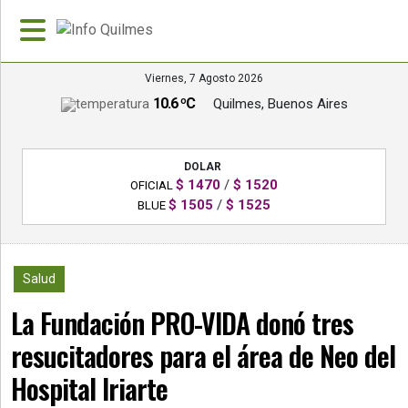
Viernes, 7 Agosto 2026
10.6 ºC
Quilmes, Buenos Aires
»
PORTADA
DOLAR
»
$ 1470
/
$ 1520
OFICIAL
Deportes
$ 1505
/
$ 1525
BLUE
»
Nacionales
3265
Salud
»
La Fundación PRO-VIDA donó tres
Policiales
resucitadores para el área de Neo del
»
Política
Hospital Iriarte