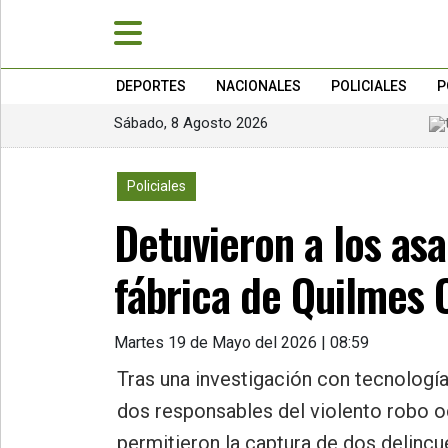
DEPORTES
NACIONALES
POLICIALES
P
Sábado, 8 Agosto 2026
»
PORTADA
4147
Policiales
»
Detuvieron a los as
Deportes
»
fábrica de Quilmes 
Nacionales
»
Martes 19 de Mayo del 2026 | 08:59
Policiales
Tras una investigación con tecnología
»
dos responsables del violento robo o
Política
permitieron la captura de dos delincu