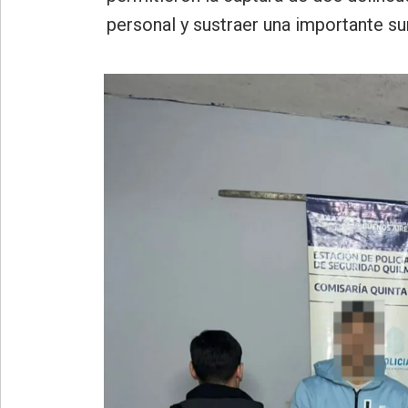
»
personal y sustraer una importante s
Provincia
»
Salud
»
Cultura
»
Educación
»
Gestión
»
Sociedad