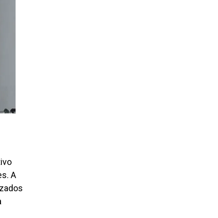
tivo
es. A
lizados
a