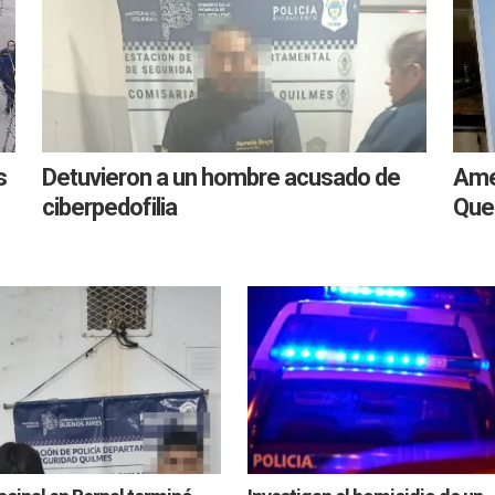
s
Detuvieron a un hombre acusado de
Amen
ciberpedofilia
Que