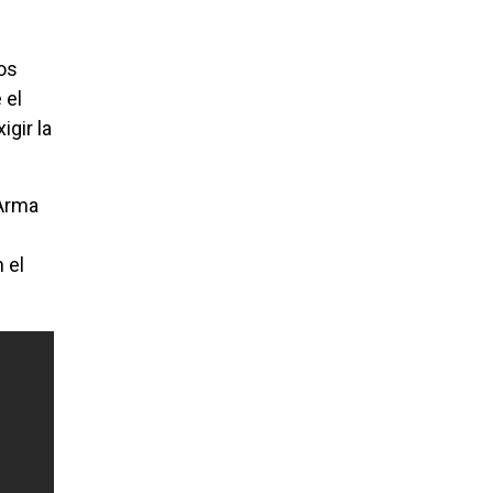
nos
 el
igir la
 Arma
 el