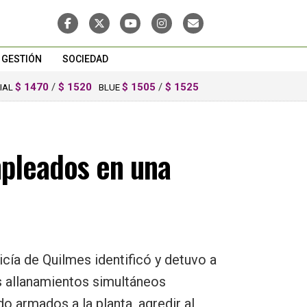
GESTIÓN
SOCIEDAD
$ 1470
/
$ 1520
$ 1505
/
$ 1525
CIAL
BLUE
mpleados en una
cía de Quilmes identificó y detuvo a
s allanamientos simultáneos
o armados a la planta, agredir al