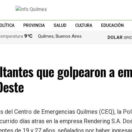
OLÍTICA
PROVINCIA
SALUD
CULTURA
EDUCACIÓN
9 ºC
Quilmes, Buenos Aires
DOLAR
OFI
altantes que golpearon a e
Oeste
s del Centro de Emergencias Quilmes (CEQ), la Poli
currido días atras en la empresa Rendering S.A. Do
entes de 19 y 27 años, señalados por haber ingresad