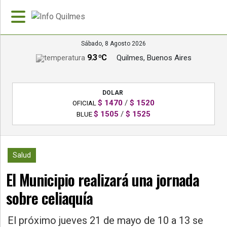
Sábado, 8 Agosto 2026
9.3 ºC
Quilmes, Buenos Aires
»
PORTADA
DOLAR
»
$ 1470
/
$ 1520
OFICIAL
Deportes
$ 1505
/
$ 1525
BLUE
»
Nacionales
3352
Salud
»
El Municipio realizará una jornada
Policiales
sobre celiaquía
»
Política
El próximo jueves 21 de mayo de 10 a 13 se