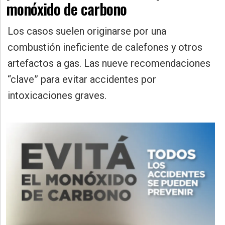
monóxido de carbono
Provincia
»
Los casos suelen originarse por una
Salud
combustión ineficiente de calefones y otros
»
artefactos a gas. Las nueve recomendaciones
Cultura
“clave” para evitar accidentes por
»
intoxicaciones graves.
Educación
»
Gestión
»
Sociedad