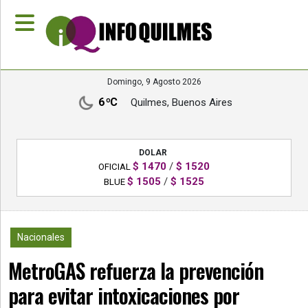
»
Domingo, 9 Agosto 2026
PORTADA
6 ºC
Quilmes, Buenos Aires
»
Deportes
DOLAR
»
$ 1470
/
$ 1520
OFICIAL
Nacionales
$ 1505
/
$ 1525
BLUE
»
Policiales
3160
Nacionales
»
MetroGAS refuerza la prevención
Política
para evitar intoxicaciones por
»