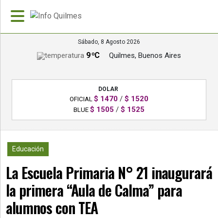
Sábado, 8 Agosto 2026
9 ºC
Quilmes, Buenos Aires
»
PORTADA
DOLAR
»
$ 1470
/
$ 1520
OFICIAL
Deportes
$ 1505
/
$ 1525
BLUE
»
Nacionales
2537
Educación
»
La Escuela Primaria N° 21 inaugurará
Policiales
la primera “Aula de Calma” para
»
Política
alumnos con TEA