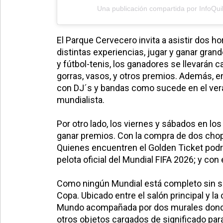
Una publicación compartida por InfoQu
El Parque Cervecero invita a
asistir dos h
distintas experiencias, jugar y ganar gr
y fútbol-tenis, los ganadores se llevarán ca
gorras, vasos, y otros premios. Además, en
con DJ´s y bandas como sucede en el vera
mundialista.
Por otro lado, los viernes y sábados en l
ganar premios. Con la compra de dos chopps
Quienes encuentren el
Golden Ticket
podrá
pelota oficial del Mundial FIFA 2026; y co
Como ningún Mundial está completo sin su
Copa
. Ubicado entre el salón principal y l
Mundo acompañada por dos murales donde l
otros objetos cargados de significado par