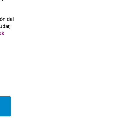
ón del
udar,
ck