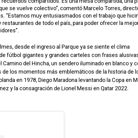
 recuerdos compartidos. Es una mesa compartida, una pa
que se vuelve colectivo”,
comentó Marcelo Torres, direct
s.
“Estamos muy entusiasmados con el trabajo que hic
 restaurantes de todo el país, para poder ofrecer la mejo
idores”.
uilmes, desde
el ingreso al Parque ya se siente el clima
de fútbol gigantes y grandes carteles con frases alusiva
el
Camino del Hincha
, un sendero iluminado en blanco y c
os de los momentos más emblemáticos de la historia de l
olanda en 1978, Diego Maradona levantando la Copa en 
tínez y la consagración de Lionel Messi en Qatar 2022.