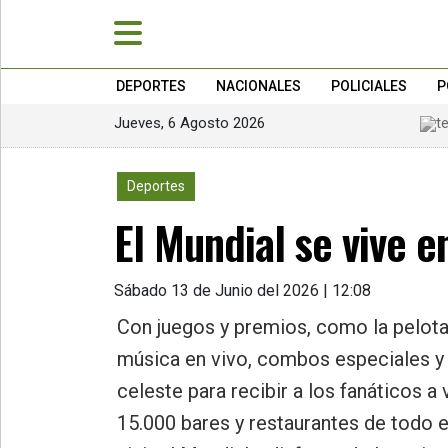
DEPORTES
NACIONALES
POLICIALES
P
Jueves, 6 Agosto 2026
»
PORTADA
1758
Deportes
»
El Mundial se vive 
Deportes
»
Nacionales
Sábado 13 de Junio del 2026 | 12:08
»
Con juegos y premios, como la pelota o
Policiales
música en vivo, combos especiales y l
»
celeste para recibir a los fanáticos 
Política
15.000 bares y restaurantes de todo e