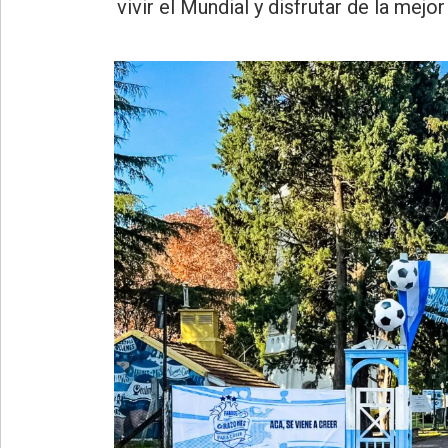
»
vivir el Mundial y disfrutar de la mejo
Provincia
»
Salud
»
Cultura
»
Educación
»
Gestión
»
Sociedad