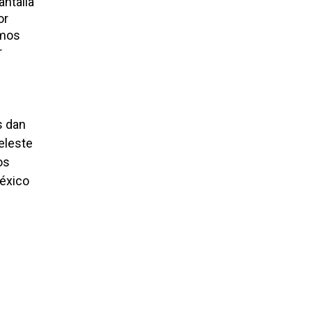
ntalla
or
imos
r
s dan
eleste
os
México