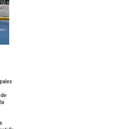
ipales
sde
la
de