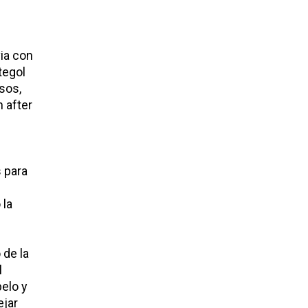
ia
con
tegol
usos,
un
after
s para
 la
 de la
l
elo y
ejar