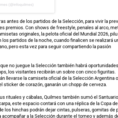
ilmes (@infoquilmes)
oras antes
de los partidos de la Selección, para vivir la
prev
andes premios. Con shows de
freestyle
, penales al arco, me
misetas originales, la pelota oficial del Mundial 2026, pil
 los partidos de la noche, cuando finalicen se realizará 
no, pero esta vez para seguir compartiendo la pasión
os que no juegue la Selección también habrá oportunidade
, los visitantes recibirán un sobre con cinco figuritas.
n llevarse la camiseta oficial de la Selección Argentina o
n el sticker de corazón, ganarán un chopp de cerveza.
s rituales y cábalas, Quilmes también sumó el
Santuario
a carpa, este espacio contará con una réplica de la Copa de
os hinchas podrán dejar cintas, pulseras, gomitas de p
a acompañar a la Selección durante el torneo y además d