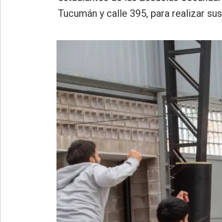
»
Tucumán y calle 395, para realizar su
Provincia
»
Salud
»
Cultura
»
Educación
»
Gestión
»
Sociedad