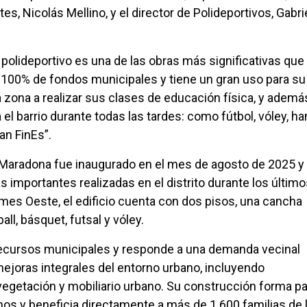
, Nicolás Mellino, y el director de Polideportivos, Gabri
 polideportivo es una de las obras más significativas que
n 100% de fondos municipales y tiene un gran uso para su
zona a realizar sus clases de educación física, y ademá
l barrio durante todas las tardes: como fútbol, vóley, han
an FinEs”.
 Maradona fue inaugurado en el mes de agosto de 2025 y
 importantes realizadas en el distrito durante los últim
lmes Oeste, el edificio cuenta con dos pisos, una cancha
all, básquet, futsal y vóley.
recursos municipales y responde a una demanda vecinal
joras integrales del entorno urbano, incluyendo
vegetación y mobiliario urbano. Su construcción forma pa
ynos y beneficia directamente a más de 1.600 familias de 