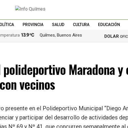
OLÍTICA
PROVINCIA
SALUD
CULTURA
EDUCACIÓN
13.9 ºC
Quilmes, Buenos Aires
DOLAR
OFI
el polideportivo Maradona y
 con vecinos
uvo presente en el Polideportivo Municipal “Diego 
nciar y participar del desarrollo de actividades de
ias Nº 69 y Nº 41, que concurren semanalmente al 