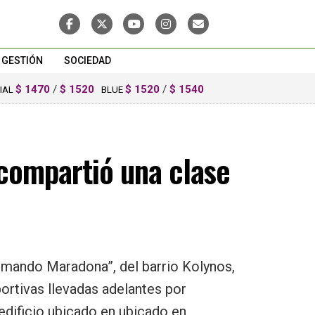
GESTIÓN
SOCIEDAD
$ 1470
/
$ 1520
$ 1520
/
$ 1540
CIAL
BLUE
 compartió una clase
Armando Maradona”, del barrio Kolynos,
portivas llevadas adelantes por
edificio ubicado en ubicado en