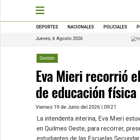
DEPORTES
NACIONALES
POLICIALES
P
Jueves, 6 Agosto 2026
»
PORTADA
510
Gestión
»
Eva Mieri recorrió 
Deportes
»
de educación física
Nacionales
»
Viernes 19 de Junio del 2026 | 09:21
Policiales
La intendenta interina, Eva Mieri est
»
en Quilmes Oeste, para recorrer, prese
Política
estudiantes de las Escuelas Secundar