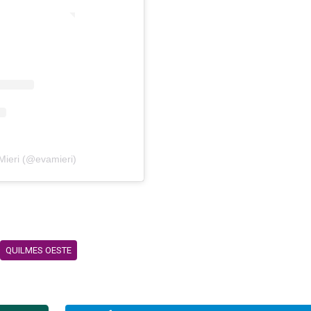
Mieri (@evamieri)
QUILMES OESTE