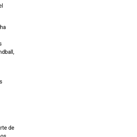
el
 ha
s
dball,
os
rte de
los