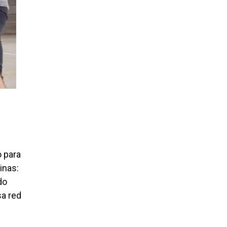
 para
inas:
do
sa red